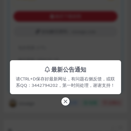
购买下载权限
全站解压密码：zixuego.com
包含资源:
(1个)
最近更新:
2024-01-18
最新公告通知
遇到下载解压等问题？可右侧提交问题反馈或联系QQ客
请CTRL+D保存好最新网址，有问题右侧反馈，或联
服！
系QQ：3442794202，第一时间处理，谢谢支持！
zixuego
分享
收藏
点赞(
0
)
上一篇