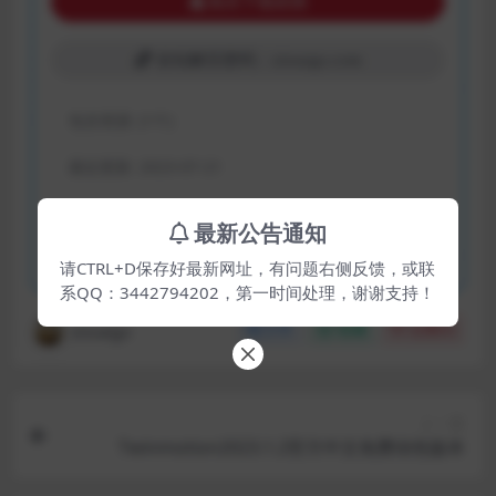
购买下载权限
全站解压密码：zixuego.com
包含资源:
(1个)
最近更新:
2023-07-21
遇到下载解压等问题？可右侧提交问题反馈或联系QQ客
最新公告通知
服！
请CTRL+D保存好最新网址，有问题右侧反馈，或联
系QQ：3442794202，第一时间处理，谢谢支持！
zixuego
分享
收藏
点赞(
0
)
上一篇
Twinmotion2023.1.2官方中文免费绿色版本