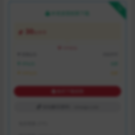
下载
本资源需权限下载
30
自学币
VIP折扣
普通会员:
30自学币
VIP会员:
免费
SVIP会员:
免费
购买下载权限
全站解压密码：zixuego.com
包含资源:
(1个)