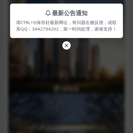
最新公告通知
请CTRL+D保存好最新网址，有问题右侧反馈，或联
系QQ：3442794202，第一时间处理，谢谢支持！