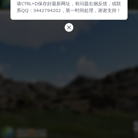
请CTRL+D保存好最新网址，有问题右侧反馈，或联
系QQ：3442794202，第一时间处理，谢谢支持！