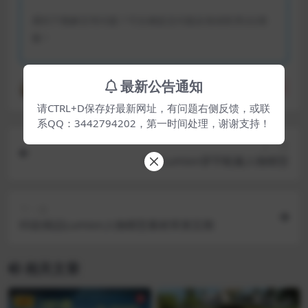
遇到下载解压等问题？可右侧提交问题反馈或联系QQ客
服！
最新公告通知
zixuego
分享
收藏
点赞(
0
)
请CTRL+D保存好最新网址，有问题右侧反馈，或联
系QQ：3442794202，第一时间处理，谢谢支持！
上一篇
8款Lumion穿宇航服人物模型
下一篇
65款精品Lumion人物模型素材库第五期
相关文章
VIP