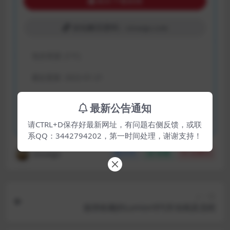
购买下载权限
全站解压密码：zixuego.com
包含资源:
(1个)
最近更新:
2022-01-21
遇到下载解压等问题？可右侧提交问题反馈或联系QQ客
最新公告通知
服！
请CTRL+D保存好最新网址，有问题右侧反馈，或联
系QQ：3442794202，第一时间处理，谢谢支持！
zixuego
分享
收藏
点赞(
0
)
上一篇
值得收藏的Lumion9汽车动画及流程