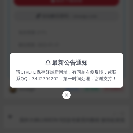
购买下载权限
全站解压密码：zixuego.com
包含资源:
(1个)
最近更新:
2022-01-21
遇到下载解压等问题？可右侧提交问题反馈或联系QQ客
最新公告通知
服！
请CTRL+D保存好最新网址，有问题右侧反馈，或联
系QQ：3442794202，第一时间处理，谢谢支持！
zixuego
分享
收藏
点赞(
0
)
上一篇
国外大神LUMION 9渲染专家系列教程 接待处表现